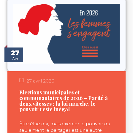
27
Avr
27 avril 2026
Elections municipales et
communautaires de 2026 – Parité à
deux vitesses : la loi marche, le
pouvoir reste inégal
Être élue oui, mais exercer le pouvoir ou
seulement le partager est une autre