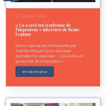
5 janvier 2026
« Ça a créé un syndrome de
l’imposteur » interview de Reine
Lepinay
Reine Lepinay est interviewée par
Juliette Mitoyen pour la presse
quotidienne régionale : « Ça a créé un
syndrome de l’imposteur »
en savoir plus