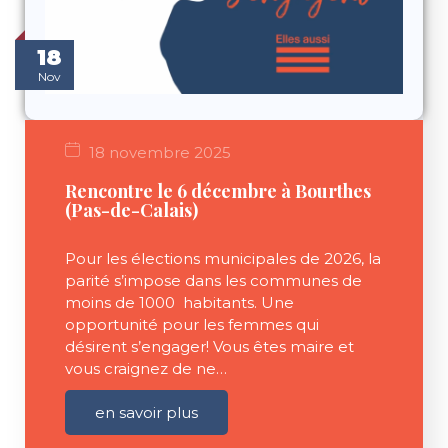
18
Nov
18 novembre 2025
Rencontre le 6 décembre à Bourthes
(Pas-de-Calais)
Pour les élections municipales de 2026, la
parité s’impose dans les communes de
moins de 1000 habitants. Une
opportunité pour les femmes qui
désirent s’engager! Vous êtes maire et
vous craignez de ne…
en savoir plus