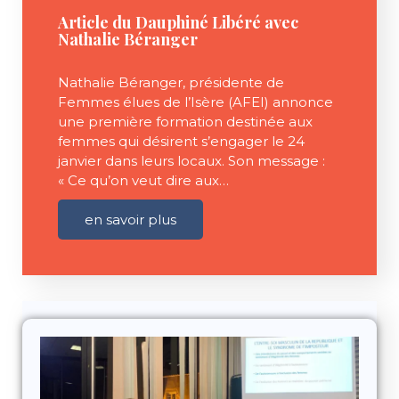
Article du Dauphiné Libéré avec
Nathalie Béranger
Nathalie Béranger, présidente de
Femmes élues de l’Isère (AFEI) annonce
une première formation destinée aux
femmes qui désirent s’engager le 24
janvier dans leurs locaux. Son message :
« Ce qu’on veut dire aux…
en savoir plus