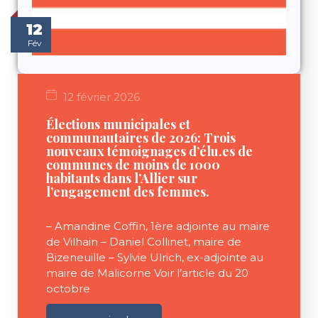
12
Fév
12 février 2026
Élections municipales et
communautaires de 2026: Trois
nouveaux témoignages d’élu.es de
communes de moins de 1000
habitants dans l’Allier sur
l’engagement des femmes.
– Amandine Coffin, 1ère adjointe au maire
de Vilhain – Daniel Collinet, maire de
Bizeneuille – Sylvie Ulrich, ex-adjointe au
maire de Malicorne Voir l’article du 20
octobre