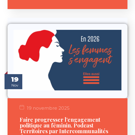
19
Nov
19 novembre 2025
Faire progresser l’engagement
politique au féminin. Podcast
Territoires par Intercommunalités