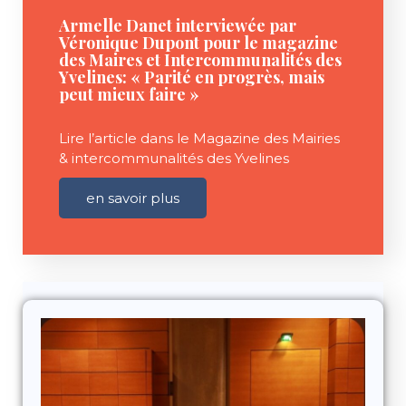
Armelle Danet interviewée par
Véronique Dupont pour le magazine
des Maires et Intercommunalités des
Yvelines: « Parité en progrès, mais
peut mieux faire »
Lire l’article dans le Magazine des Mairies
& intercommunalités des Yvelines
en savoir plus