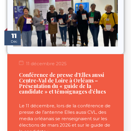
11
Déc
11 décembre 2025
Conférence de presse d’Elles aussi
Centre-Val de Loire à Orléans –
Présentation du « guide de la
candidate » et témoignages d’élues
Le 11 décembre, lors de la conférence de
presse de l’antenne Elles aussi CVL, des
media orléanais se renseignaient sur les
élections de mars 2026 et sur le guide de