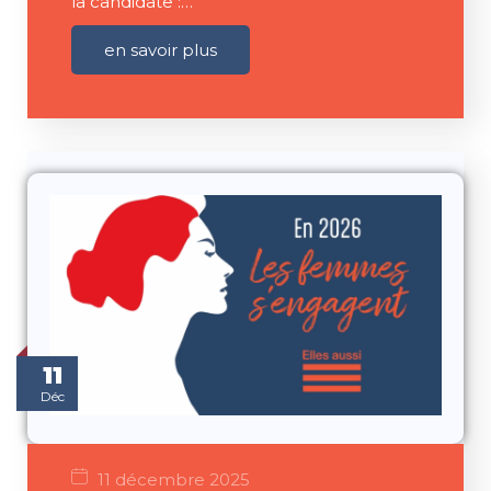
la candidate :…
en savoir plus
11
Déc
11 décembre 2025