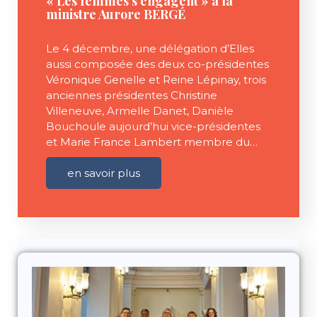
« Les femmes s’engagent » à la
ministre Aurore BERGÉ
Le 4 décembre, une délégation d’Elles
aussi composée des deux co-présidentes
Véronique Genelle et Reine Lépinay, trois
anciennes présidentes Christine
Villeneuve, Armelle Danet, Danièle
Bouchoule aujourd’hui vice-présidentes
et Marie France Lambert membre du…
en savoir plus