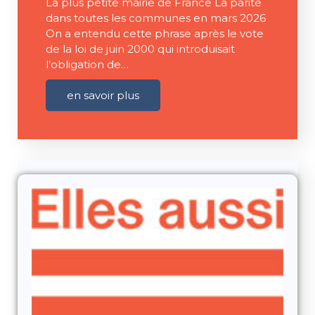
La plus petite mairie de France La parité
dans toutes les communes en mars 2026
On a entendu cette phrase après le vote
de la loi de juin 2000 qui introduisait
l’obligation de…
en savoir plus