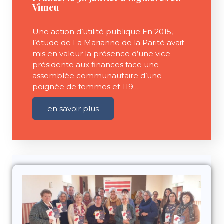
Vimeu
Une action d’utilité publique En 2015,
l’étude de La Marianne de la Parité avait
mis en valeur la présence d’une vice-
présidente aux finances face une
assemblée communautaire d’une
poignée de femmes et 119…
en savoir plus