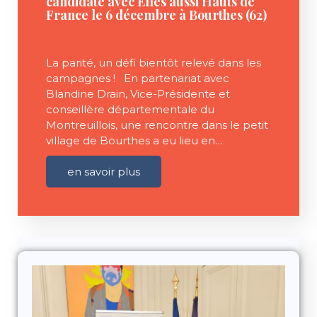
candidate avec Elles aussi Hauts de
France le 6 décembre à Bourthes (62)
La parité, un défi bientôt relevé dans les
campagnes ! En partenariat avec
Blandine Drain, Vice-Présidente et
conseillère départementale du
Montreuillois, une rencontre dans le petit
village de Bourthes a eu lieu en…
en savoir plus