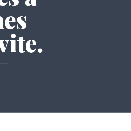
mes
vite.