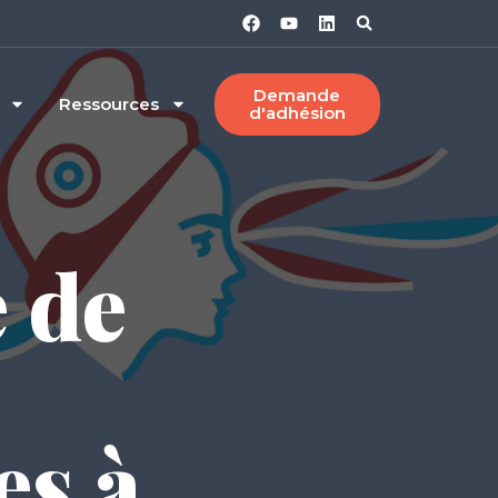
Demande
Ressources
d'adhésion
 de
s à