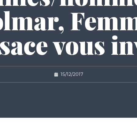
lmar, Fem
sace vous in
15/12/2017