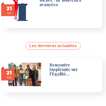
local·e : de nouvelles
avancées
21
Jan
Les dernières actualités
Rencontre
Inspirante sur
21
l’Égalité…
Mai