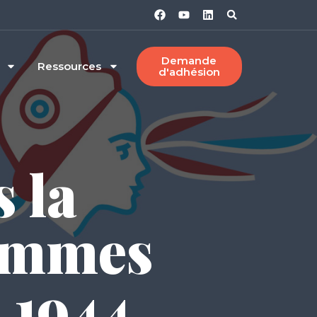
Demande
Ressources
d'adhésion
 la
femmes
 1944