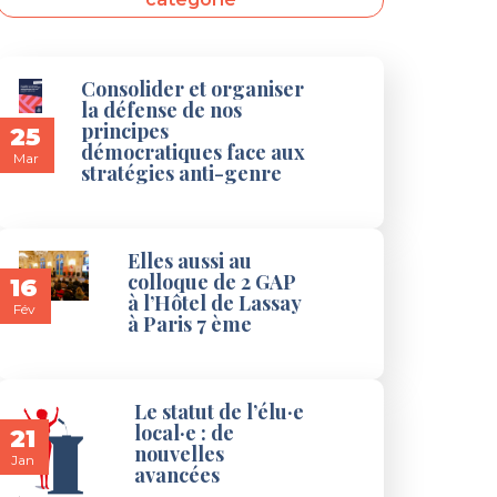
Consolider et organiser
la défense de nos
principes
25
démocratiques face aux
Mar
stratégies anti-genre
Elles aussi au
colloque de 2 GAP
16
à l’Hôtel de Lassay
Fév
à Paris 7 ème
Le statut de l’élu·e
local·e : de
21
nouvelles
Jan
avancées