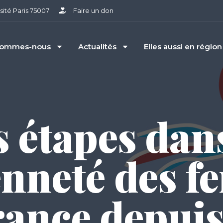
sité Paris 75007
Faire un don
sommes-nous
Actualités
Elles aussi en région
s étapes dans
enneté des 
rance depuis