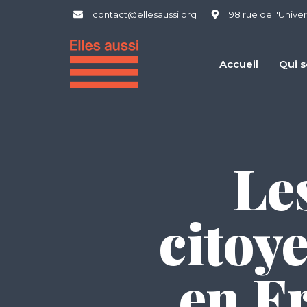
contact@ellesaussi.org
98 rue de l'Univer
Accueil
Qui 
Le
citoy
en F