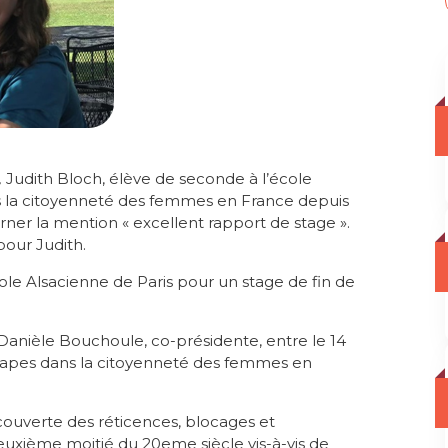
,
Judith Bloch, élève de seconde à l’école
ans la citoyenneté des femmes en France depuis
rner la mention « excellent rapport de stage ».
pour Judith.
Ecole Alsacienne de Paris pour un stage de fin de
Danièle Bouchoule, co-présidente, entre le 14
es étapes dans la citoyenneté des femmes en
écouverte des réticences, blocages et
deuxième moitié du 20eme siècle vis-à-vis de