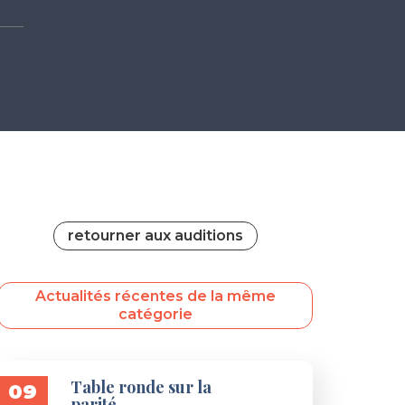
retourner aux auditions
Actualités récentes de la même
catégorie
Table ronde sur la
09
parité