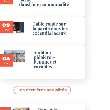
Avr
dansl’intercommunalité
Table ronde sur
09
la parité dans les
Déc
exécutifs locaux
Audition
plénière –
04
Femmes et
Mar
ruralités
Les dernières actualités
Rencontre