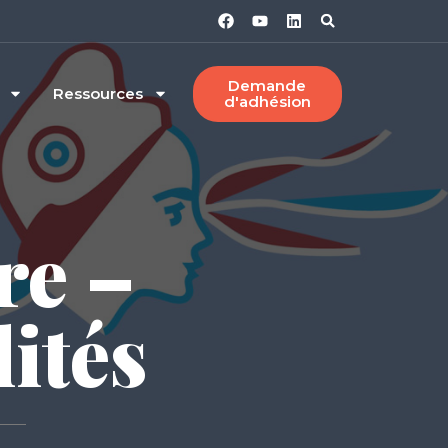
Demande
Ressources
d'adhésion
re –
ités