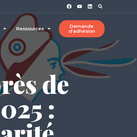
Demande
Ressources
d'adhésion
près de
025 :
parité