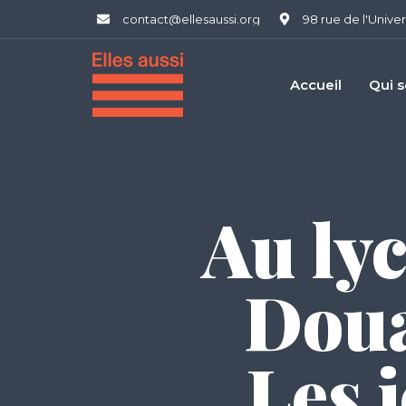
contact@ellesaussi.org
98 rue de l'Univer
Accueil
Qui 
Au lyc
Doua
Les j