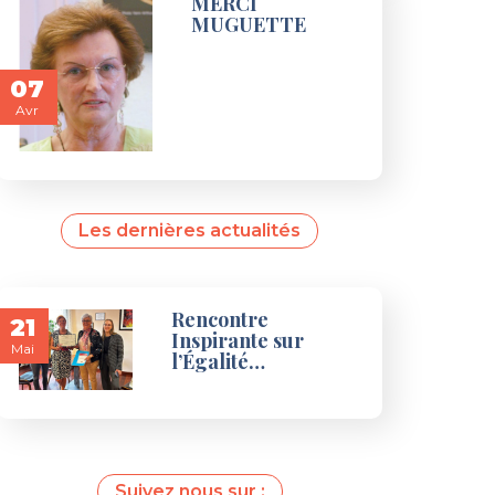
MERCI
MUGUETTE
07
Avr
Les dernières actualités
Rencontre
21
Inspirante sur
Mai
l’Égalité…
Suivez nous sur :