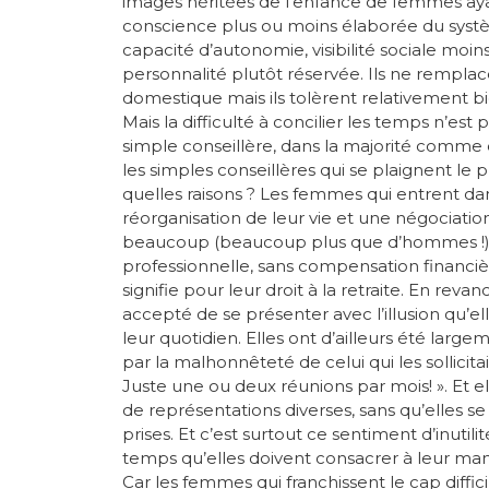
images héritées de l’enfance de femmes ayan
conscience plus ou moins élaborée du systè
capacité d’autonomie, visibilité sociale moi
personnalité plutôt réservée. Ils ne rempl
domestique mais ils tolèrent relativement b
Mais la difficulté à concilier les temps n’est 
simple conseillère, dans la majorité comme 
les simples conseillères qui se plaignent le
quelles raisons ? Les femmes qui entrent da
réorganisation de leur vie et une négociatio
beaucoup (beaucoup plus que d’hommes !) qu
professionnelle, sans compensation financiè
signifie pour leur droit à la retraite. En rev
accepté de se présenter avec l’illusion qu’e
leur quotidien. Elles ont d’ailleurs été lar
par la malhonnêteté de celui qui les sollicitait 
Juste une ou deux réunions par mois! ». Et 
de représentations diverses, sans qu’elles se
prises. Et c’est surtout ce sentiment d’inutil
temps qu’elles doivent consacrer à leur man
Car les femmes qui franchissent le cap diffici