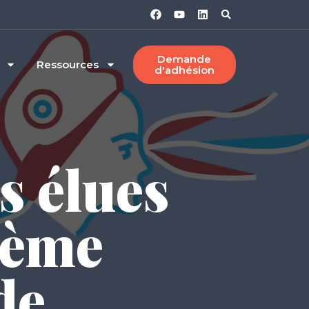
Demande
Ressources
d'adhésion
s élues
ième
de