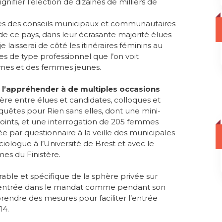
ifier l’élection de dizaines de milliers de
mes des conseils municipaux et communautaires
e ce pays, dans leur écrasante majorité élues
je laisserai de côté les itinéraires féminins au
ires de type professionnel que l’on voit
mes et des femmes jeunes.
pu l’appréhender à de multiples occasions
ère entre élues et candidates, colloques et
uêtes pour Rien sans elles, dont une mini-
oints, et une interrogation de 205 femmes
ée par questionnaire à la veille des municipales
iologue à l’Université de Brest et avec le
es du Finistère.
able et spécifique de la sphère privée sur
l’entrée dans le mandat comme pendant son
prendre des mesures pour faciliter l’entrée
14.