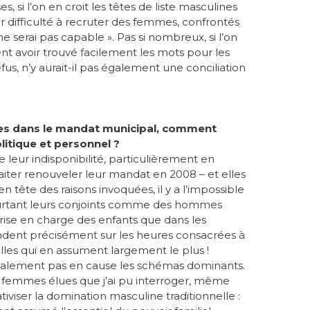
 si l’on en croit les têtes de liste masculines
r difficulté à recruter des femmes, confrontés
e serai pas capable ». Pas si nombreux, si l’on
nt avoir trouvé facilement les mots pour les
us, n’y aurait-il pas également une conciliation
es dans le mandat municipal, comment
litique et personnel ?
e leur indisponibilité, particulièrement en
haiter renouveler leur mandat en 2008 – et elles
n tête des raisons invoquées, il y a l’impossible
pourtant leurs conjoints comme des hommes
prise en charge des enfants que dans les
ondent précisément sur les heures consacrées à
elles qui en assument largement le plus !
alement pas en cause les schémas dominants.
de femmes élues que j’ai pu interroger, même
tiviser la domination masculine traditionnelle :