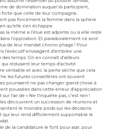
t assumé l’essentiel du pouvoir familial,
me de domination auquel ils participent,
ns forte que celle de leur compagne,
acent pas forcément la femme dans la sphère
ien qu’elle s’en échappe.
pas la même si l’élue est adjointe ou si elle reste
dans l’opposition. Et paradoxalement ce sont
 plus de leur mandat chrono phage ! Pour
ns l’exécutif envisagent d’emblée une
n des temps. On en connaît d’ailleurs
i réduisent leur temps d’activité
re véritable et avec la perte sèche que cela
anche les futures conseillères ont souvent
lles pourraient ne pas changer grand chose à
gement poussées dans cette erreur d’appréciation
sur l’air de « Ne t’inquiète pas, c’est rien !
elles découvrent un succession de réunions et
 sentent le moindre poids sur les décisions
ité qui leur rend difficilement supportable le
dat.
le de la candidature le font pour agir, pour