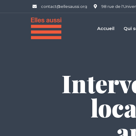
contact@ellesaussi.org
98 rue de l'Univer
Accueil
Qui 
Interv
loc
a