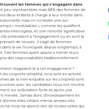
e trouvent les femmes qui s’engagent dans
nt peu représentées mais 68% des femmes de
ins deux enfants à charge à leur entrée dans
ofessionnelle mais on constate une sur-
temps « modulables », comme les qualifient
ntes interrogées, et une minorité significative
s’ils préexistent à l’engagement ou en sont la
renant de veuves : il s’agit de femmes
s dans la vie municipale depuis longtemps, à
t. Des femmes ayant appris à mener leurs
ris des responsabilités traditionnellement
mment réagissent ils à cet engagement ?
 conjoints retraités), tous sont en activité
emmes de la mini enquête sur les conjoints sont
ncontres avec les candidates nous ont montré
nt sur sollicitation forte et après une
ment menée. Jamais donc d’investissement en
é d’entre elles s’étant même senties très
vanche nous ne savons rien de toutes celles qui