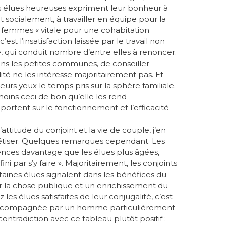
 élues heureuses expriment leur bonheur à
t socialement, à travailler en équipe pour la
s femmes « vitale pour une cohabitation
st l’insatisfaction laissée par le travail non
, qui conduit nombre d’entre elles à renoncer.
ns les petites communes, de conseiller
ité ne les intéresse majoritairement pas. Et
à leurs yeux le temps pris sur la sphère familiale.
moins ceci de bon qu’elle les rend
portent sur le fonctionnement et l’efficacité
ttitude du conjoint et la vie de couple, j’en
ynthétiser. Quelques remarques cependant. Les
nces davantage que les élues plus âgées,
ni par s’y faire ». Majoritairement, les conjoints
taines élues signalent dans les bénéfices du
r la chose publique et un enrichissement du
les élues satisfaites de leur conjugalité, c’est
 accompagnée par un homme particulièrement
contradiction avec ce tableau plutôt positif :