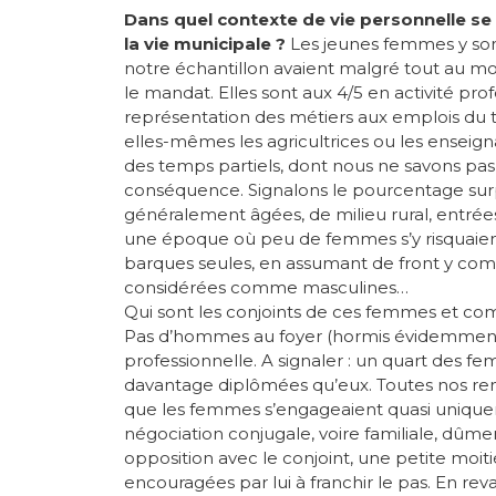
Dans quel contexte de vie personnelle s
la vie municipale ?
Les jeunes femmes y so
notre échantillon avaient malgré tout au mo
le mandat. Elles sont aux 4/5 en activité pr
représentation des métiers aux emplois du 
elles-mêmes les agricultrices ou les enseigna
des temps partiels, dont nous ne savons pas 
conséquence. Signalons le pourcentage surp
généralement âgées, de milieu rural, entrée
une époque où peu de femmes s’y risquaien
barques seules, en assumant de front y comp
considérées comme masculines…
Qui sont les conjoints de ces femmes et co
Pas d’hommes au foyer (hormis évidemment les
professionnelle. A signaler : un quart des f
davantage diplômées qu’eux. Toutes nos re
que les femmes s’engageaient quasi uniqueme
négociation conjugale, voire familiale, dû
opposition avec le conjoint, une petite moiti
encouragées par lui à franchir le pas. En re