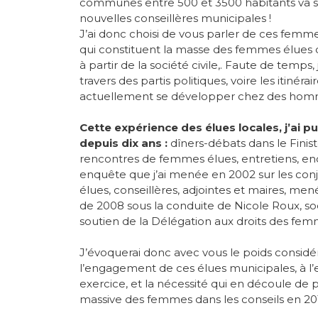
communes entre 500 et 3500 habitants va sign
nouvelles conseillères municipales !
J’ai donc choisi de vous parler de ces fem
qui constituent la masse des femmes élues d
à partir de la société civile,. Faute de temps, 
travers des partis politiques, voire les itinéra
actuellement se développer chez des hom
Cette expérience des élues locales, j’ai 
depuis dix ans :
dîners-débats dans le Finist
rencontres de femmes élues, entretiens, enq
enquête que j’ai menée en 2002 sur les conj
élues, conseillères, adjointes et maires, men
de 2008 sous la conduite de Nicole Roux, soc
soutien de la Délégation aux droits des femm
J’évoquerai donc avec vous le poids considér
l’engagement de ces élues municipales, à 
exercice, et la nécessité qui en découle de 
massive des femmes dans les conseils en 20