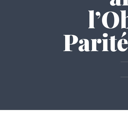
l’O
Parit